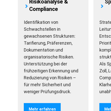
Risikoanalyse &
Sp
Compliance
Identifikation von
Strat
Schwachstellen in
Leitu
gewachsenen Strukturen:
Entsc
Tarifierung, Präferenzen,
Prior
Dokumentation und
komp
organisatorische Risiken.
struk
Unterstützung bei der
Als S
frühzeitigen Erkennung und
Zoll, 
Reduzierung von Risiken –
Compl
für mehr Sicherheit und
Klarh
weniger Prüfungsdruck.
unabh
Mehr erfahren
Meh