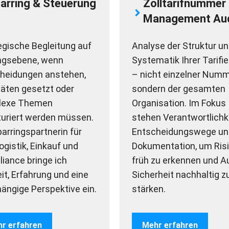
arring & Steuerung
Zolltarifnummer
Management Aud
egische Begleitung auf
Analyse der Struktur u
ngsebene, wenn
Systematik Ihrer Tarifi
heidungen anstehen,
– nicht einzelner Numm
itäten gesetzt oder
sondern der gesamten
lexe Themen
Organisation. Im Fokus
turiert werden müssen.
stehen Verantwortlichk
parringspartnerin für
Entscheidungswege un
Logistik, Einkauf und
Dokumentation, um Ris
iance bringe ich
früh zu erkennen und Au
eit, Erfahrung und eine
Sicherheit nachhaltig z
ängige Perspektive ein.
stärken.
r erfahren
Mehr erfahren