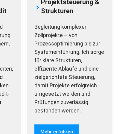
Projektsteuerung &
it
Strukturen
nd
Begleitung komplexer
erung
Zollprojekte – von
ern,
Prozessoptimierung bis zur
Systemeinführung. Ich sorge
für klare Strukturen,
eiten,
effiziente Abläufe und eine
d
zielgerichtete Steuerung,
iken
damit Projekte erfolgreich
dit-
umgesetzt werden und
u
Prüfungen zuverlässig
bestanden werden.
Mehr erfahren